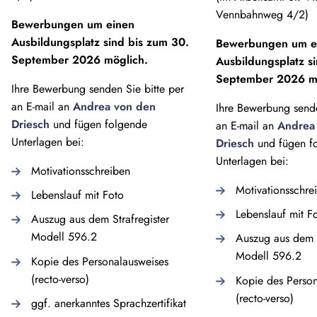
Vennbahnweg 4/2)
Bewerbungen um einen
Ausbildungsplatz sind bis zum 30.
Bewerbungen um e
September 2026 möglich.
Ausbildungsplatz s
September 2026 mö
Ihre Bewerbung senden Sie bitte per
an E-mail an
Andrea von den
Ihre Bewerbung sende
Driesch
und fügen folgende
an E-mail an
Andrea
Unterlagen bei:
Driesch
und fügen f
Unterlagen bei:
Motivationsschreiben
Motivationsschre
Lebenslauf mit Foto
Lebenslauf mit F
Auszug aus dem Strafregister
Modell 596.2
Auszug aus dem S
Modell 596.2
Kopie des Personalausweises
(recto-verso)
Kopie des Person
(recto-verso)
ggf. anerkanntes Sprachzertifikat