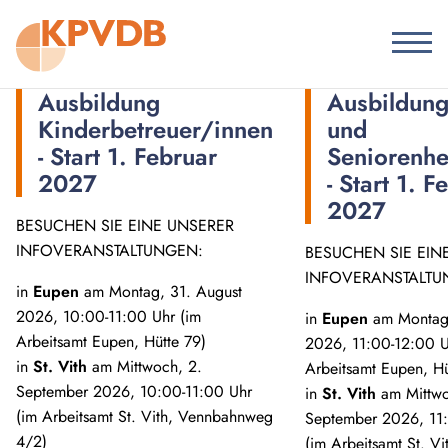
Ausbildung
Ausbildung
Kinderbetreuer/innen
und
- Start 1. Februar
Seniorenhe
2027
- Start 1. F
2027
BESUCHEN SIE EINE UNSERER
INFOVERANSTALTUNGEN:
BESUCHEN SIE EIN
INFOVERANSTALTU
in
Eupen
am Montag, 31. August
2026, 10:00-11:00 Uhr (im
in
Eupen
am Montag,
Arbeitsamt Eupen, Hütte 79)
2026, 11:00-12:00 U
in
St. Vith
am Mittwoch, 2.
Arbeitsamt Eupen, Hü
September 2026, 10:00-11:00 Uhr
in
St. Vith
am Mittwo
(im Arbeitsamt St. Vith, Vennbahnweg
September 2026, 11
4/2)
(im Arbeitsamt St. Vi