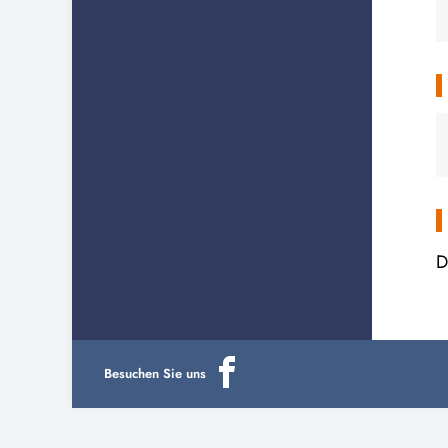
D
Besuchen Sie uns
aria-