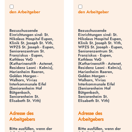
den Arbeitgeber
den Arbeitgeber
Bezuschussende
Bezuschussende
Einrichtungen sind: St.
Einrichtungen sind: St.
Nikolaus Hospital Eupen,
Nikolaus Hospital Eupen,
Klinik St. Joseph St. Vith,
Klinik St. Joseph St. Vith,
WPZS St. Joseph - Eupen,
WPZS St. Joseph - Eupen,
Seniorenzentrum St.
Seniorenzentrum St.
Franziskus - Eupen,
Franziskus - Eupen,
Kathleos VoG
Kathleos VoG
(Katharinenstift - Astenet,
(Katharinenstift - Astenet,
Residenz Leoni - Kelmis),
Residenz Leoni - Kelmis),
Marienheim Raeren,
Marienheim Raeren,
Golden Morgen -
Golden Morgen -
Walhorn, Vivias
Walhorn, Vivias
Interkommunale Eifel
Interkommunale Eifel
(Seniorenheim Hof
(Seniorenheim Hof
Bütgenbach,
Bütgenbach,
Seniorenheim St.
Seniorenheim St.
Elisabeth St. Vith)
Elisabeth St. Vith)
Adresse des
Adresse des
Arbeitgebers
Arbeitgebers
Bitte ausfüllen, wenn der
Bitte ausfüllen, wenn der