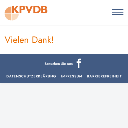
Vielen Dank!
Besuchen Sie uns
DATENSCHUTZERKLÄRUNG
IMPRESSUM
BARRIEREFREIHEIT
aria-
hidden=true