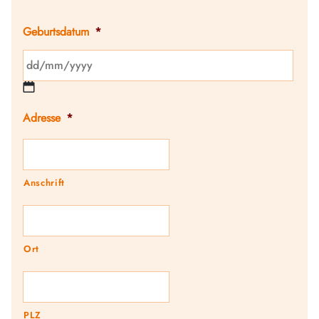
Geburtsdatum
*
TT
Schrägstrich
MM
Schrägstrich
Adresse
*
JJJJ
Anschrift
Ort
PLZ