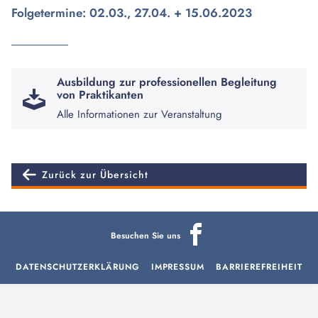
Folgetermine: 02.03., 27.04. + 15.06.2023
Ausbildung zur professionellen Begleitung
von Praktikanten
Alle Informationen zur Veranstaltung
Zurück zur Übersicht
Besuchen Sie uns
DATENSCHUTZERKLÄRUNG
IMPRESSUM
BARRIEREFREIHEIT
aria-
hidden=true