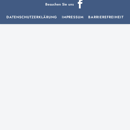
Besuchen Sie uns
DATENSCHUTZERKLÄRUNG
IMPRESSUM
BARRIEREFREIHEIT
aria-
hidden=true