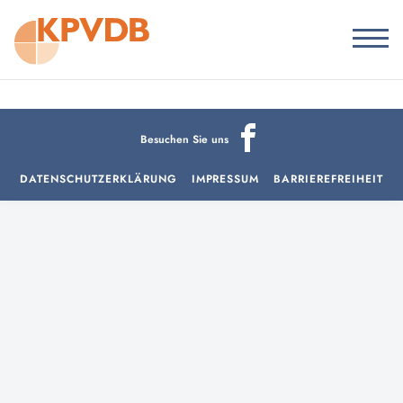
Besuchen Sie uns
DATENSCHUTZERKLÄRUNG
IMPRESSUM
BARRIEREFREIHEIT
aria-
hidden=true