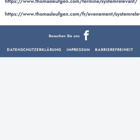
https://www.thomasleufgen.com/termine/systemrelevant/
https://www.thomasleufgen.com/fr/evenement/systemrele
Besuchen Sie uns
DATENSCHUTZERKLÄRUNG
IMPRESSUM
BARRIEREFREIHEIT
aria-
hidden=true