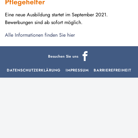
Pflegehelfer
Eine neue Ausbildung startet im September 2021.
Bewerbungen sind ab sofort möglich.
Alle Informationen finden Sie hier
Besuchen Sie uns
DATENSCHUTZERKLÄRUNG
IMPRESSUM
BARRIEREFREIHEIT
aria-
hidden=true