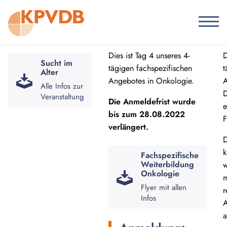
Dies ist Tag 4 unseres 4-
D
Sucht im
tägigen fachspezifischen
t
Alter
Angebotes in Onkologie.
A
Alle Infos zur
D
Veranstaltung
Die Anmeldefrist wurde
e
bis zum 28.08.2022
F
verlängert.
D
k
Fachspezifische
Weiterbildung
w
Onkologie
m
Flyer mit allen
r
Infos
A
a