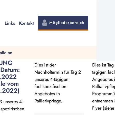
Mitgliederbereich
Links
Kontakt
alle an
UNG
Dies ist der
Dies ist Tag
 Datum:
Nachholtermin für Tag 2
tägigen fac
.2022
unseres 4-tägigen
Angebotes 
lle vom
fachspezifischen
Palliativpfl
.2022)
Angebotes in
Programmüb
Palliativpflege.
entnehmen S
 3 unseres 4-
Flyer (siehe
hspezifischen