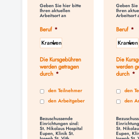
Geben Sie hier bitte
Geben Sie h
Ihren aktuellen
Ihren aktue
Arbeitsort an
Arbeitsort 
Beruf
*
Beruf
*
Die Kursgebühren
Die Kurs
werden getragen
werden g
durch
*
durch
*
den Teilnehmer
den T
den Arbeitgeber
den A
Bezuschussende
Bezuschus
Einrichtungen sind:
Einrichtung
St. Nikolaus Hospital
St. Nikolau
Eupen, Klinik St.
Eupen, Klin
Joseph St. Vith,
Joseph St. 