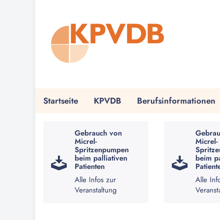
Startseite
KPVDB
Berufsinformationen
Gebrauch von
Gebrau
Micrel-
Micrel-
Spritzenpumpen
Spritz
beim palliativen
beim pa
Patienten
Patient
Alle Infos zur
Alle Inf
Veranstaltung
Veranst