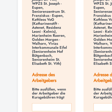
WPZS St. Joseph -
WPZS St. J
Eupen,
Eupen,
Seniorenzentrum St.
Seniorenze
Franziskus - Eupen,
Franziskus 
Kathleos VoG
Kathleos 
(Katharinenstift -
(Katharinens
Astenet, Residenz
Astenet, R
Leoni - Kelmis),
Leoni - Kel
Marienheim Raeren,
Marienhei
Golden Morgen -
Golden Mo
Walhorn, Vivias
Walhorn, V
Interkommunale Eifel
Interkommu
(Seniorenheim Hof
(Seniorenh
Bütgenbach,
Bütgenbac
Seniorenheim St.
Seniorenhe
Elisabeth St. Vith)
Elisabeth St
Adresse des
Adresse 
Arbeitgebers
Arbeitgeb
Bitte ausfüllen, wenn
Bitte ausfü
der Arbeitgeber die
der Arbeit
Kursgebühren trägt
Kursgebühr