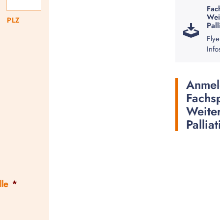
Fac
Wei
PLZ
Pall
Flye
Info
Anmel
Fachsp
Weite
Pallia
lle
*