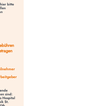
ier bitte
llen
an
gebühren
etragen
eilnehmer
rbeitgeber
sende
en sind:
s Hospital
ik St.
Vith,