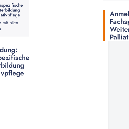
hspezifische
terbildung
Anmel
iativpflege
Fachs
r mit allen
Weite
s
Pallia
dung:
ezifische
rbildung
tivpflege