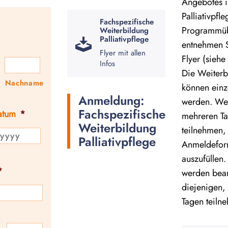
Angebotes i
Palliativpfle
Fachspezifische
Programmüb
Weiterbildung
Palliativpflege
entnehmen S
Flyer mit allen
Flyer (siehe
Infos
Die Weiterb
Nachname
können einz
Anmeldung:
werden. We
Fachspezifische
atum
*
mehreren T
Weiterbildung
teilnehmen, 
Palliativpflege
Anmeldefor
auszufüllen.
*
werden bean
diejenigen,
Tagen teiln