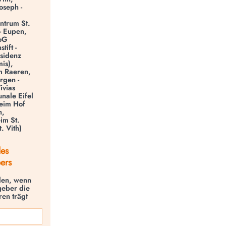
oseph -
ntrum St.
- Eupen,
VoG
tift -
esidenz
mis),
m Raeren,
rgen -
ivias
nale Eifel
eim Hof
h,
im St.
. Vith)
des
ers
llen, wenn
geber die
en trägt