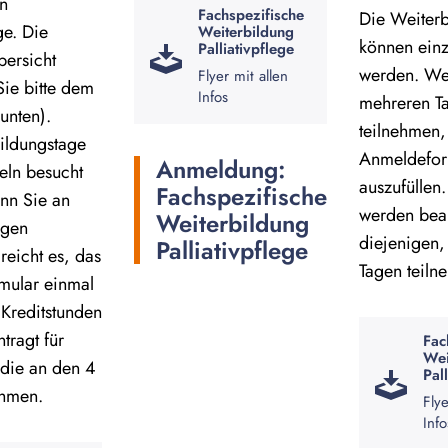
n
Fachspezifische
Die Weiterb
ge. Die
Weiterbildung
können einz
Palliativpflege
ersicht
werden. We
Flyer mit allen
ie bitte dem
Infos
mehreren T
 unten).
teilnehmen, 
ildungstage
Anmeldefor
Anmeldung:
eln besucht
auszufüllen
Fachspezifische
nn Sie an
werden bean
Weiterbildung
agen
diejenigen,
Palliativpflege
reicht es, das
Tagen teiln
mular einmal
 Kreditstunden
tragt für
Fac
Wei
 die an den 4
Pal
ehmen.
Flye
Info