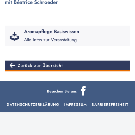
mit Béatrice Schroeder
Aromapflege Basiswissen
Alle Infos zur Veranstaltung
Zurück zur Übersicht
Besuchen Sie uns
DATENSCHUTZERKLÄRUNG
IMPRESSUM
BARRIEREFREIHEIT
aria-
hidden=true