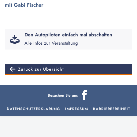
mit Gabi Fischer
Den Autopiloten einfach mal abschalten
Alle Infos zur Veranstaltung
Zurück zur Übersicht
Besuchen Sie uns
DATENSCHUTZERKLÄRUNG
IMPRESSUM
BARRIEREFREIHEIT
aria-
hidden=true