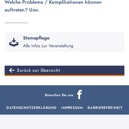
Welche Probleme / Komplikationen können
auftreten? Usw.
Stomapflege
Alle Infos zur Veranstaltung
Zurück zur Übersicht
Besuchen Sie uns
DATENSCHUTZERKLÄRUNG
IMPRESSUM
BARRIEREFREIHEIT
aria-
hidden=true